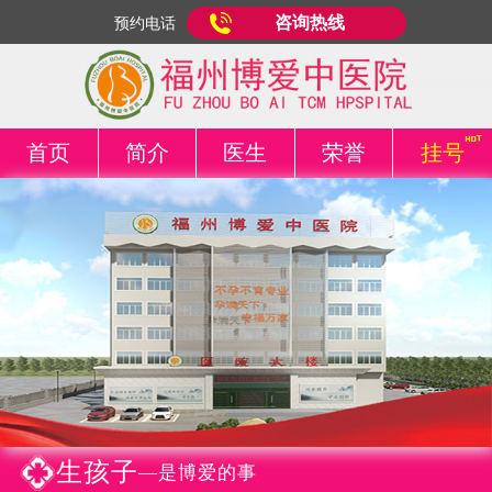
咨询热线
预约电话
首页
简介
医生
荣誉
挂号
生孩子
—是博爱的事