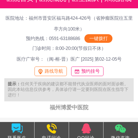
医院地址：福州市晋安区福马路424-426号（省肿瘤医院往五里
亭方向100米）
预约热线：0591-63188686
一键拨打
门诊时间：8:00-20:00(节假日不休）
医疗广审号：（闽-榕-晋）医广 [2025] 第02-12-05号
路线导航
预约挂号
提示：
任何关于疾病的建议都不能替代执业医师的面对面诊断。
因此本站信息仅供参考，具体诊疗请一定要到医院在医生指导下
进行！
福州博爱中医院
联系医生
电话问诊
QQ问诊
微信咨询