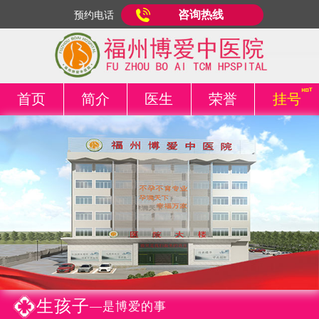
咨询热线
预约电话
首页
简介
医生
荣誉
挂号
生孩子
—是博爱的事