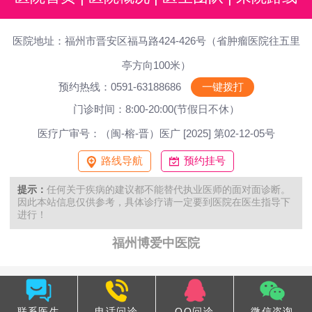
医院地址：福州市晋安区福马路424-426号（省肿瘤医院往五里
亭方向100米）
预约热线：0591-63188686
一键拨打
门诊时间：8:00-20:00(节假日不休）
医疗广审号：（闽-榕-晋）医广 [2025] 第02-12-05号
路线导航
预约挂号
提示：
任何关于疾病的建议都不能替代执业医师的面对面诊断。
因此本站信息仅供参考，具体诊疗请一定要到医院在医生指导下
进行！
福州博爱中医院
联系医生
电话问诊
QQ问诊
微信咨询