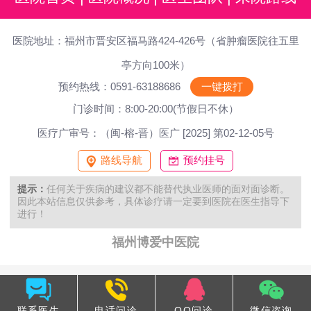
医院地址：福州市晋安区福马路424-426号（省肿瘤医院往五里
亭方向100米）
预约热线：0591-63188686
一键拨打
门诊时间：8:00-20:00(节假日不休）
医疗广审号：（闽-榕-晋）医广 [2025] 第02-12-05号
路线导航
预约挂号
提示：
任何关于疾病的建议都不能替代执业医师的面对面诊断。
因此本站信息仅供参考，具体诊疗请一定要到医院在医生指导下
进行！
福州博爱中医院
联系医生
电话问诊
QQ问诊
微信咨询