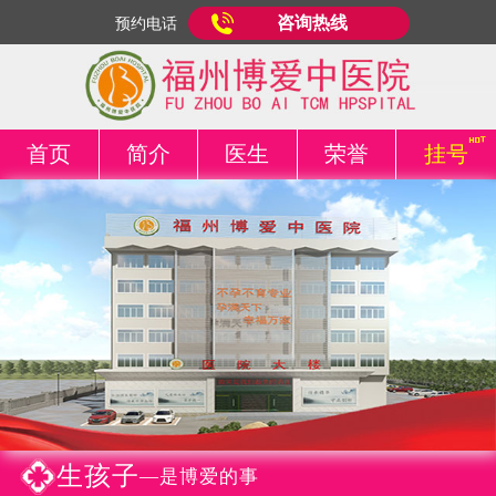
咨询热线
预约电话
首页
简介
医生
荣誉
挂号
生孩子
—是博爱的事